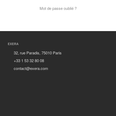
Réalisations récentes
Mot de passe oublié ?
Rapports en ligne (Abonnés)
Galerie
Actualité
Lettres d’information (FR)
Newsletters (EN)
EXERA
LinkedIn Exera
32, rue Paradis, 75010 Paris
+33 1 53 32 80 08
Demande d’inscription comme
Abonné
contact@exera.com
Connexion