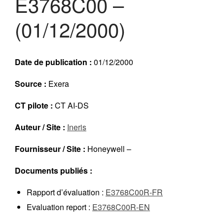
E3768C00 –
Réalisations récentes
(01/12/2000)
Rapports en ligne (Abonnés)
Galerie
Actualité
Date de publication :
01/12/2000
Lettres d’information (FR)
Newsletters (EN)
Source :
Exera
LinkedIn Exera
CT pilote :
CT AI-DS
Demande d’inscription comme
Auteur / Site :
Ineris
Abonné
Connexion
Fournisseur / Site :
Honeywell –
Documents publiés :
Rapport d’évaluation :
E3768C00R-FR
Evaluation report :
E3768C00R-EN