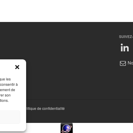
SUIVEZ
No
que les
 consentir à
rtement de
rer son
tions.
ions légales
|
Politique de confidentialité