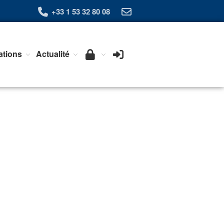
+33 1 53 32 80 08
ations
Actualité
Qui sommes-nous ?
L’Association Exera
Organisation
Coopération internationale
Devenir Membre de l’Exera
Opérations
Fonctionnement
Affaires
Evénements publics
Calendrier
Commissions techniques
Publications