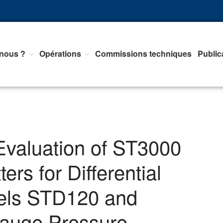
nous ?
Opérations
Commissions techniques
Public
nts d'Equipements de mesure, <br>de Régulation et d'Automatismes
Evaluation of ST3000
ers for Differential
els STD120 and
auge Pressure,