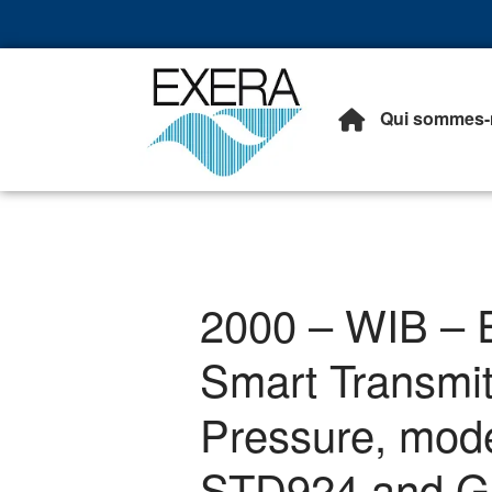
Qui sommes-
Exera
Association des EXploita
2000 – WIB – 
Smart Transmitt
Pressure, mod
STD924 and G