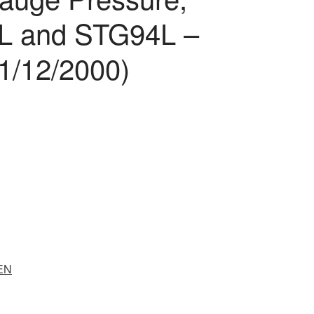
L and STG94L –
1/12/2000)
EN