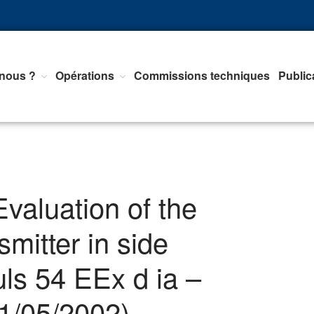
nous ?
Opérations
Commissions techniques
Public
nts d'Equipements de mesure, <br>de Régulation et d'Automatismes
valuation of the
smitter in side
ls 54 EEx d ia –
1/05/2002)