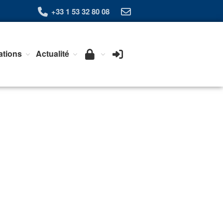
+33 1 53 32 80 08
Qui sommes-nous ?
ations
Actualité
L’Association Exera
Organisation
Coopération internationale
Devenir Membre de l’Exera
Opérations
Fonctionnement
Affaires
Evénements publics
Calendrier
Commissions techniques
Publications