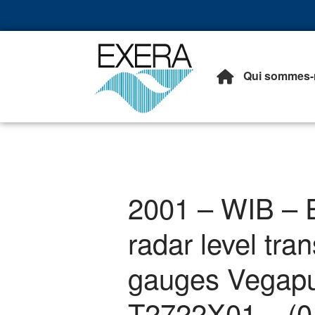
Qui sommes-
Exera
Association des EXploita
2001 – WIB – E
radar level tran
gauges Vegapu
T2722X01 – (0