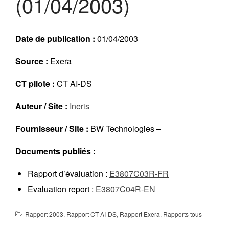
(01/04/2003)
Réalisations récentes
Rapports en ligne (Abonnés)
Galerie
Date de publication :
01/04/2003
Actualité
Source :
Exera
Lettres d’information (FR)
Newsletters (EN)
CT pilote :
CT AI-DS
LinkedIn Exera
Auteur / Site :
Ineris
Demande d’inscription comme
Fournisseur / Site :
BW Technologies –
Abonné
Connexion
Documents publiés :
Rapport d’évaluation :
E3807C03R-FR
Evaluation report :
E3807C04R-EN
Rapport 2003
,
Rapport CT AI-DS
,
Rapport Exera
,
Rapports tous