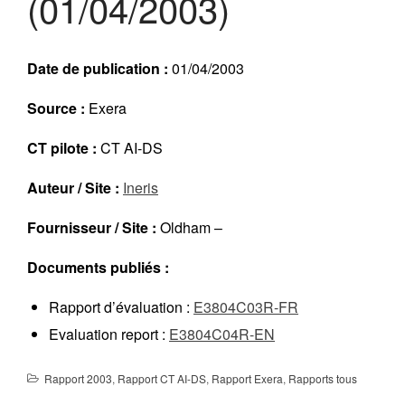
(01/04/2003)
Réalisations récentes
Rapports en ligne (Abonnés)
Galerie
Date de publication :
01/04/2003
Actualité
Source :
Exera
Lettres d’information (FR)
Newsletters (EN)
CT pilote :
CT AI-DS
LinkedIn Exera
Auteur / Site :
Ineris
Demande d’inscription comme
Fournisseur / Site :
Oldham –
Abonné
Connexion
Documents publiés :
Rapport d’évaluation :
E3804C03R-FR
Evaluation report :
E3804C04R-EN
Rapport 2003
,
Rapport CT AI-DS
,
Rapport Exera
,
Rapports tous