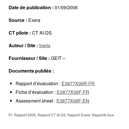
Réalisations récentes
Date de publication :
01/09/2006
Rapports en ligne (Abonnés)
Source :
Exera
Galerie
Actualité
CT pilote :
CT AI-DS
Lettres d’information (FR)
Auteur / Site :
Ineris
Newsletters (EN)
LinkedIn Exera
Fournisseur / Site :
GEIT –
Documents publiés :
Demande d’inscription comme
Abonné
Rapport d’évaluation :
E3877X06R-FR
Connexion
Fiche d’évaluation :
E3877X06F-FR
Assessment sheet :
E3877X06F-EN
Rapport 2006
,
Rapport CT AI-DS
,
Rapport Exera
,
Rapports tous