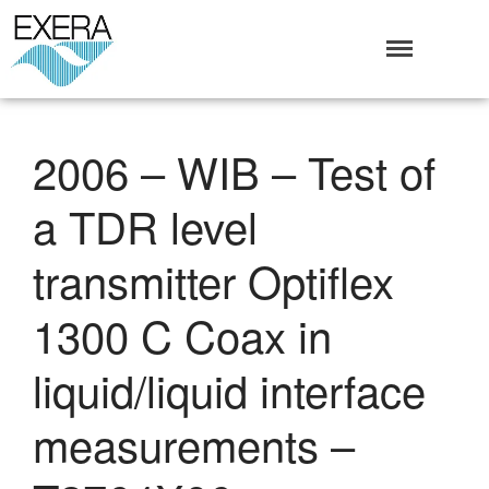
Exera
Association des EXploitants d'Equipements de mesure,
<br>de Régulation et d'Automatismes
Qui sommes-nous ?
2006 – WIB – Test of
L’Association Exera
Organisation
a TDR level
Coopération internationale
Devenir Membre de l’Exera
transmitter Optiflex
Opérations
1300 C Coax in
Fonctionnement
Affaires
liquid/liquid interface
Evénements publics
Calendrier
measurements –
Commissions techniques
Publications