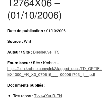
T2764X06 –
Réalisations récentes
(01/10/2006)
Rapports en ligne (Abonnés)
Galerie
Actualité
Date de publication :
01/10/2006
Lettres d’information (FR)
Newsletters (EN)
Source :
WIB
LinkedIn Exera
Auteur / Site :
Biesheuvel ITS
Demande d’inscription comme
Fournisseur / Site :
Krohne –
Abonné
https://cdn.krohne.com/pick2/tagged_docs/TD_OPTIFL
Connexion
EX1300_FR_X3_070615___1000061703_1__.pdf
Documents publiés :
Test report :
T2764X06R-EN