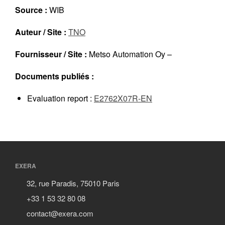
Réalisations récentes
Source :
WIB
Rapports en ligne (Abonnés)
Auteur / Site :
TNO
Galerie
Actualité
Fournisseur / Site :
Metso Automation Oy –
Lettres d’information (FR)
Documents publiés :
Newsletters (EN)
LinkedIn Exera
Evaluation report :
E2762X07R-EN
Demande d’inscription comme
Abonné
Connexion
EXERA
32, rue Paradis, 75010 Paris
+33 1 53 32 80 08
contact@exera.com