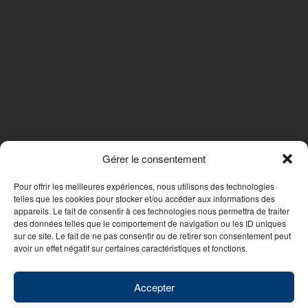
Gérer le consentement
SUIVEZ-NOUS
Pour offrir les meilleures expériences, nous utilisons des technologies
telles que les cookies pour stocker et/ou accéder aux informations des
appareils. Le fait de consentir à ces technologies nous permettra de traiter
des données telles que le comportement de navigation ou les ID uniques
Nous contacter
sur ce site. Le fait de ne pas consentir ou de retirer son consentement peut
avoir un effet négatif sur certaines caractéristiques et fonctions.
© 2026 - WebDesign PFS Concept Toulon
|
Mentions légales
|
Politique
de confidentialité
Accepter