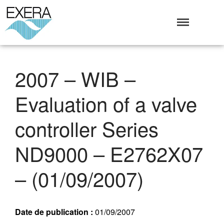
Exera
Association des EXploitants d'Equipements de mesure,
<br>de Régulation et d'Automatismes
Qui sommes-nous ?
2007 – WIB –
L’Association Exera
Organisation
Evaluation of a valve
Coopération internationale
Devenir Membre de l’Exera
controller Series
Opérations
Fonctionnement
ND9000 – E2762X07
Affaires
– (01/09/2007)
Evénements publics
Calendrier
Commissions techniques
Date de publication :
01/09/2007
Publications