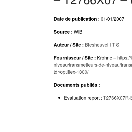
Date de publication :
01/01/2007
Source :
WIB
Auteur / Site :
Biesheuvel I T S
Fournisseur / Site :
Krohne –
https:/
niveau/transmetteurs-de-niveau/tran
tdr/optiflex-1300/
Documents publiés :
Evaluation report :
T2766X07R-