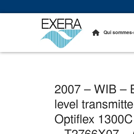
Qui sommes-
Exera
Association des EXploita
2007 – WIB – E
level transmitt
Optiflex 1300
– T2766X07 – 