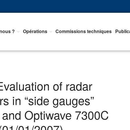
nous ?
Opérations
Commissions techniques
Public
nts d'Equipements de mesure, <br>de Régulation et d'Automatismes
valuation of radar
ers in “side gauges”
C and Optiwave 7300C
(01/01/2007)