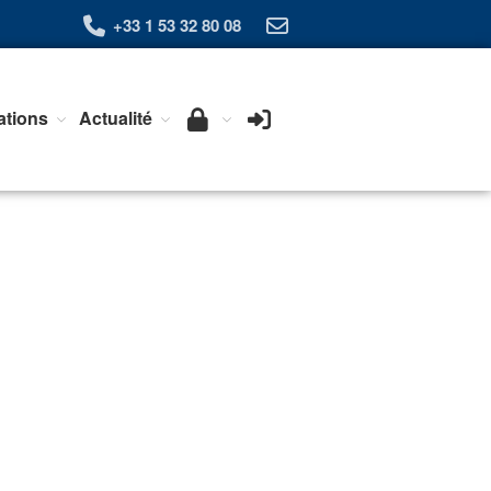
+33 1 53 32 80 08
Qui sommes-nous ?
ations
Actualité
L’Association Exera
Organisation
Coopération internationale
Devenir Membre de l’Exera
Opérations
Fonctionnement
Affaires
Evénements publics
Calendrier
Commissions techniques
Publications