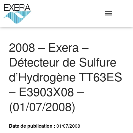
Exera
Association des EXploitants d'Equipements de mesure,
<br>de Régulation et d'Automatismes
Qui sommes-nous ?
2008 – Exera –
L’Association Exera
Organisation
Détecteur de Sulfure
Coopération internationale
Devenir Membre de l’Exera
d’Hydrogène TT63ES
Opérations
– E3903X08 –
Fonctionnement
Affaires
(01/07/2008)
Evénements publics
Calendrier
Commissions techniques
Date de publication :
01/07/2008
Publications