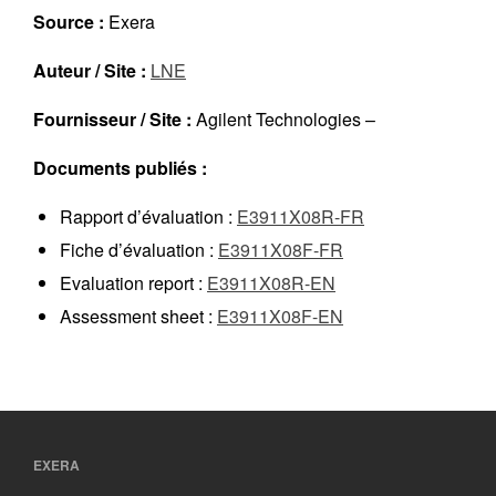
Réalisations récentes
Source :
Exera
Rapports en ligne (Abonnés)
Auteur / Site :
LNE
Galerie
Actualité
Fournisseur / Site :
Agilent Technologies –
Lettres d’information (FR)
Documents publiés :
Newsletters (EN)
LinkedIn Exera
Rapport d’évaluation :
E3911X08R-FR
Fiche d’évaluation :
E3911X08F-FR
Demande d’inscription comme
Evaluation report :
E3911X08R-EN
Abonné
Assessment sheet :
E3911X08F-EN
Connexion
EXERA