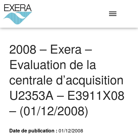
Exera
Association des EXploitants d'Equipements de mesure,
<br>de Régulation et d'Automatismes
Qui sommes-nous ?
2008 – Exera –
L’Association Exera
Organisation
Evaluation de la
Coopération internationale
Devenir Membre de l’Exera
centrale d’acquisition
Opérations
U2353A – E3911X08
Fonctionnement
Affaires
– (01/12/2008)
Evénements publics
Calendrier
Commissions techniques
Date de publication :
01/12/2008
Publications