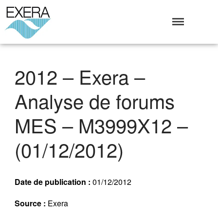
Exera
Association des EXploitants d'Equipements de mesure,
<br>de Régulation et d'Automatismes
Qui sommes-nous ?
2012 – Exera –
L’Association Exera
Organisation
Analyse de forums
Coopération internationale
Devenir Membre de l’Exera
MES – M3999X12 –
Opérations
Fonctionnement
(01/12/2012)
Affaires
Evénements publics
Calendrier
Date de publication :
01/12/2012
Commissions techniques
Source :
Exera
Publications