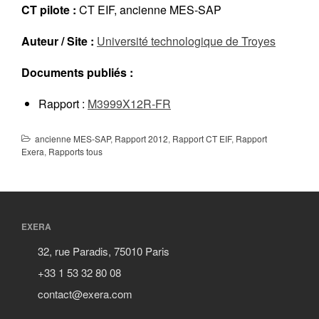
CT pilote :
CT EIF, ancienne MES-SAP
Réalisations récentes
Rapports en ligne (Abonnés)
Auteur / Site :
Université technologique de Troyes
Galerie
Actualité
Documents publiés :
Lettres d’information (FR)
Rapport :
M3999X12R-FR
Newsletters (EN)
LinkedIn Exera
ancienne MES-SAP
,
Rapport 2012
,
Rapport CT EIF
,
Rapport
Exera
,
Rapports tous
Demande d’inscription comme
Abonné
Connexion
EXERA
32, rue Paradis, 75010 Paris
+33 1 53 32 80 08
contact@exera.com