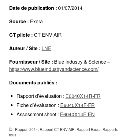
Réalisations récentes
Date de publication :
01/07/2014
Rapports en ligne (Abonnés)
Source :
Exera
Galerie
Actualité
CT pilote :
CT ENV AIR
Lettres d’information (FR)
Auteur / Site :
LNE
Newsletters (EN)
LinkedIn Exera
Fournisseur / Site :
Blue Industry & Science –
https://www.blueindustryandscience.com/
Demande d’inscription comme
Abonné
Documents publiés :
Connexion
Rapport d’évaluation :
E6040X14R-FR
Fiche d’évaluation :
E6040X14F-FR
Assessment sheet :
E6040X14F-EN
Rapport 2014
,
Rapport CT ENV AIR
,
Rapport Exera
,
Rapports
tous