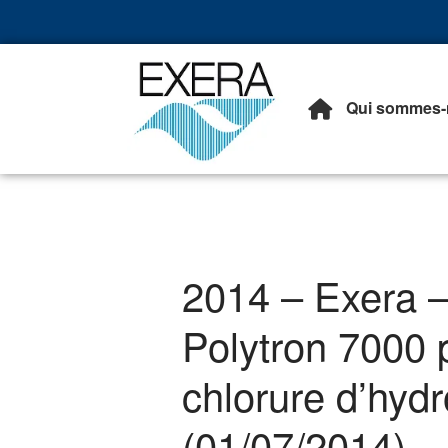
Qui sommes-
Exera
Association des EXploita
2014 – Exera –
Polytron 7000 p
chlorure d’hy
(01/07/2014)