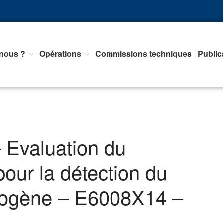
nous ?
Opérations
Commissions techniques
Public
nts d'Equipements de mesure, <br>de Régulation et d'Automatismes
 Evaluation du
our la détection du
drogène – E6008X14 –