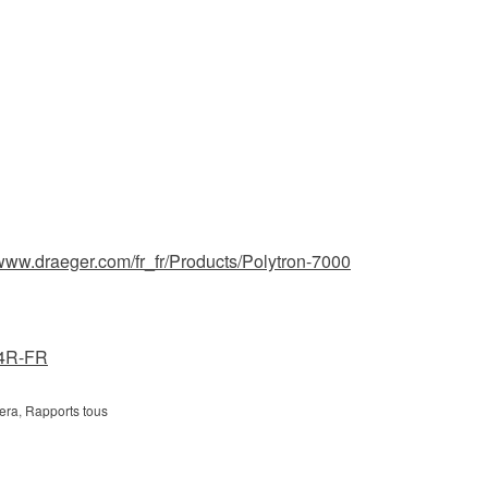
/www.draeger.com/fr_fr/Products/Polytron-7000
4R-FR
era
,
Rapports tous