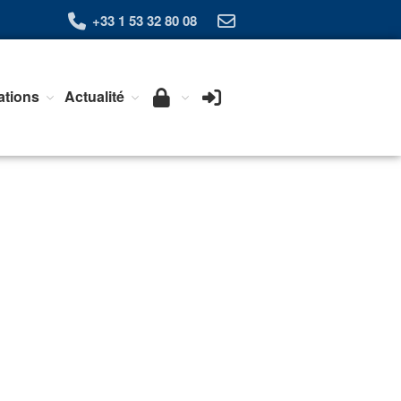
+33 1 53 32 80 08
Qui sommes-nous ?
ations
Actualité
L’Association Exera
Organisation
Coopération internationale
Devenir Membre de l’Exera
Opérations
Fonctionnement
Affaires
Evénements publics
Calendrier
Commissions techniques
Publications