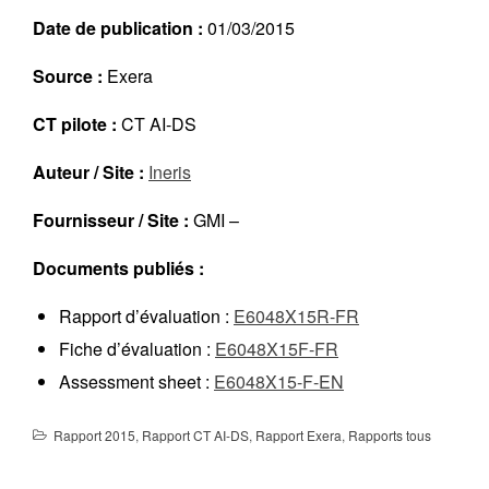
Réalisations récentes
Date de publication :
01/03/2015
Rapports en ligne (Abonnés)
Source :
Exera
Galerie
Actualité
CT pilote :
CT AI-DS
Lettres d’information (FR)
Auteur / Site :
Ineris
Newsletters (EN)
LinkedIn Exera
Fournisseur / Site :
GMI –
Documents publiés :
Demande d’inscription comme
Abonné
Rapport d’évaluation :
E6048X15R-FR
Connexion
Fiche d’évaluation :
E6048X15F-FR
Assessment sheet :
E6048X15-F-EN
Rapport 2015
,
Rapport CT AI-DS
,
Rapport Exera
,
Rapports tous