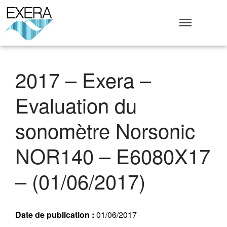
Exera
Association des EXploitants d'Equipements de mesure,
<br>de Régulation et d'Automatismes
Qui sommes-nous ?
2017 – Exera –
L’Association Exera
Organisation
Evaluation du
Coopération internationale
Devenir Membre de l’Exera
sonomètre Norsonic
Opérations
NOR140 – E6080X17
Fonctionnement
Affaires
– (01/06/2017)
Evénements publics
Calendrier
Commissions techniques
Date de publication :
01/06/2017
Publications