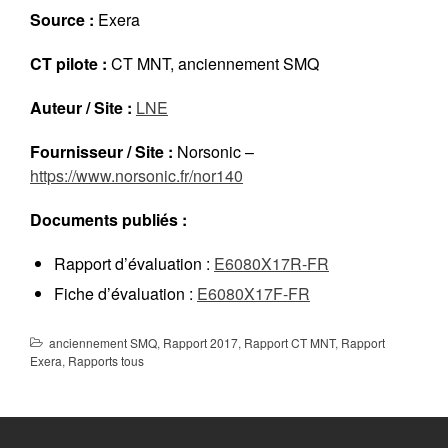
Réalisations récentes
Source :
Exera
Rapports en ligne (Abonnés)
CT pilote :
CT MNT, anciennement SMQ
Galerie
Actualité
Auteur / Site :
LNE
Lettres d’information (FR)
Fournisseur / Site :
Norsonic –
Newsletters (EN)
https://www.norsonic.fr/nor140
LinkedIn Exera
Documents publiés :
Demande d’inscription comme
Rapport d’évaluation :
E6080X17R-FR
Abonné
Connexion
Fiche d’évaluation :
E6080X17F-FR
anciennement SMQ
,
Rapport 2017
,
Rapport CT MNT
,
Rapport
Exera
,
Rapports tous