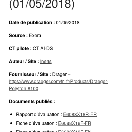
(01/05/2018)
Réalisations récentes
Rapports en ligne (Abonnés)
Galerie
Date de publication :
01/05/2018
Actualité
Source :
Exera
Lettres d’information (FR)
Newsletters (EN)
CT pilote :
CT AI-DS
LinkedIn Exera
Auteur / Site :
Ineris
Fournisseur / Site :
Dräger –
Demande d’inscription comme
Abonné
https://www.draeger.com/fr_fr/Products/Draeger-
Connexion
Polytron-8100
Documents publiés :
Rapport d’évaluation :
E6088X18R-FR
Fiche d’évaluation :
E6088X18F-FR
Fiche d’évaluation :
E6088X18F-EN