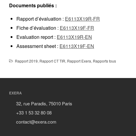
Documents publiés :
Rapport d’évaluation :
E6113X19R-FR
Fiche d’évaluation :
E6113X19F-FR
Evaluation report :
E6113X19R-EN
Assessment sheet :
E6113X19F-EN
Rapport 2019
,
Rapport CT TIR
,
Rapport Exera
,
Rapports tous
EXERA
32, rue Paradis, 75010 Paris
+33 1 53 32 80 08
contact@exera.com