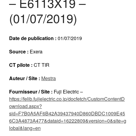
– E6113X19 –
Réalisations récentes
(01/07/2019)
Rapports en ligne (Abonnés)
Galerie
Actualité
Date de publication :
01/07/2019
Lettres d’information (FR)
Newsletters (EN)
Source :
Exera
LinkedIn Exera
CT pilote :
CT TIR
Demande d’inscription comme
Auteur / Site :
Mestra
Abonné
Connexion
Fournisseur / Site :
Fuji Electric –
https://felib.fujielectric.co.jp/docfetch/CustomContentD
ownload.aspx?
sid=F7B0A5AF6B42A39437940D860DBDC1009E45
6C3A4873A477&dataid=16222809&version=0&site=g
lobal&lang=en