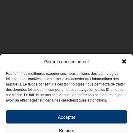
Gérer le consentement
SUIVEZ-NOUS
Pour offrir les meilleures expériences, nous utilisons des technologies
telles que les cookies pour stocker et/ou accéder aux informations des
appareils. Le fait de consentir à ces technologies nous permettra de traiter
des données telles que le comportement de navigation ou les ID uniques
Nous contacter
sur ce site. Le fait de ne pas consentir ou de retirer son consentement peut
avoir un effet négatif sur certaines caractéristiques et fonctions.
© 2026 - WebDesign PFS Concept Toulon
|
Mentions légales
|
Politique
de confidentialité
Accepter
Refuser