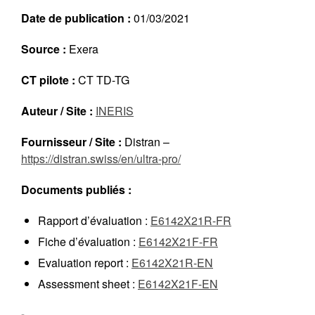
Réalisations récentes
Date de publication :
01/03/2021
Rapports en ligne (Abonnés)
Source :
Exera
Galerie
Actualité
CT pilote :
CT TD-TG
Lettres d’information (FR)
Auteur / Site :
INERIS
Newsletters (EN)
LinkedIn Exera
Fournisseur / Site :
Distran –
https://distran.swiss/en/ultra-pro/
Demande d’inscription comme
Abonné
Documents publiés :
Connexion
Rapport d’évaluation :
E6142X21R-FR
Fiche d’évaluation :
E6142X21F-FR
Evaluation report :
E6142X21R-EN
Assessment sheet :
E6142X21F-EN