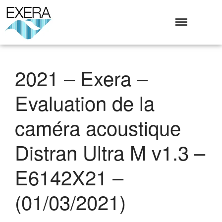
Exera
Association des EXploitants d'Equipements de mesure,
<br>de Régulation et d'Automatismes
Qui sommes-nous ?
2021 – Exera –
L’Association Exera
Organisation
Evaluation de la
Coopération internationale
Devenir Membre de l’Exera
caméra acoustique
Opérations
Distran Ultra M v1.3 –
Fonctionnement
Affaires
E6142X21 –
Evénements publics
Calendrier
(01/03/2021)
Commissions techniques
Publications