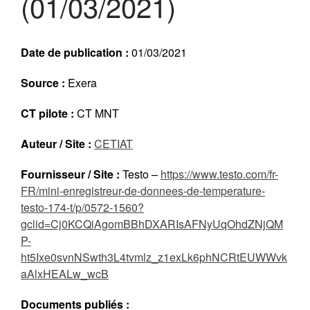
(01/03/2021)
Réalisations récentes
Rapports en ligne (Abonnés)
Date de publication :
01/03/2021
Galerie
Actualité
Source :
Exera
Lettres d’information (FR)
CT pilote :
CT MNT
Newsletters (EN)
LinkedIn Exera
Auteur / Site :
CETIAT
Fournisseur / Site :
Testo –
https://www.testo.com/fr-
Demande d’inscription comme
Abonné
FR/mini-enregistreur-de-donnees-de-temperature-
Connexion
testo-174-t/p/0572-1560?
gclid=Cj0KCQiAgomBBhDXARIsAFNyUqOhdZNjQM
P-
ht5Ixe0svnNSwth3L4tvmlz_z1exLk6phNCRtEUWWvk
aAlxHEALw_wcB
Documents publiés :