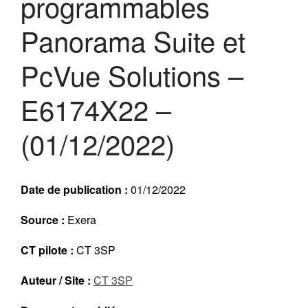
programmables
Réalisations récentes
Panorama Suite et
Rapports en ligne (Abonnés)
Galerie
PcVue Solutions –
Actualité
Lettres d’information (FR)
E6174X22 –
Newsletters (EN)
LinkedIn Exera
(01/12/2022)
Demande d’inscription comme
Abonné
Date de publication :
01/12/2022
Connexion
Source :
Exera
CT pilote :
CT 3SP
Auteur / Site :
CT 3SP