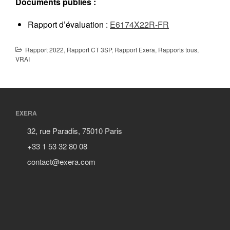
Documents publiés :
Rapport d’évaluation :
E6174X22R-FR
Rapport 2022
,
Rapport CT 3SP
,
Rapport Exera
,
Rapports tous
,
VRAI
EXERA
32, rue Paradis, 75010 Paris
+33 1 53 32 80 08
contact@exera.com