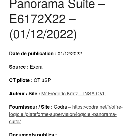
Panorama Suite –
Réalisations récentes
E6172X22 –
Rapports en ligne (Abonnés)
Galerie
(01/12/2022)
Actualité
Lettres d’information (FR)
Newsletters (EN)
Date de publication :
01/12/2022
LinkedIn Exera
Source :
Exera
Demande d’inscription comme
CT pilote :
CT 3SP
Abonné
Connexion
Auteur / Site :
Mr Frédéric Kratz – INSA CVL
Fournisseur / Site :
Codra –
https://codra.net/fr/offre-
logiciel/plateforme-supervision/logiciel-panorama-
suite/
Documents publiés :