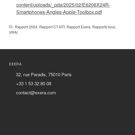
content/uploads/_pda/2025/02/E6206X24R-
Smartphones-Angles-Apple-Toolbox.pdf
Rapport 2024
,
Rapport CT NTI
,
Rapport Exera
,
Rapports tous
,
VRAI
EXERA
32, rue Paradis, 75010 Paris
+33 1 53 32 80 08
contact@exera.com