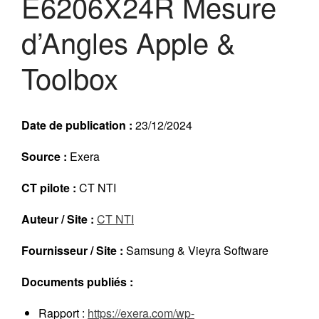
E6206X24R Mesure
Réalisations récentes
d’Angles Apple &
Rapports en ligne (Abonnés)
Galerie
Toolbox
Actualité
Lettres d’information (FR)
Newsletters (EN)
Date de publication :
23/12/2024
LinkedIn Exera
Source :
Exera
Demande d’inscription comme
CT pilote :
CT NTI
Abonné
Connexion
Auteur / Site :
CT NTI
Fournisseur / Site :
Samsung & Vieyra Software
Documents publiés :
Rapport :
https://exera.com/wp-