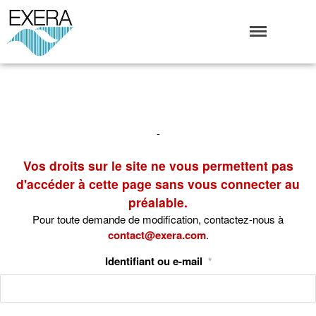
Exera
Association des EXploitants d'Equipements de mesure,
<br>de Régulation et d'Automatismes
Qui sommes-nous ?
L’Association Exera
Organisation
-
Coopération internationale
Devenir Membre de l’Exera
Vos droits sur le site ne vous permettent pas
Opérations
d'accéder à cette page sans vous connecter au
préalable.
Fonctionnement
Pour toute demande de modification, contactez-nous à
Affaires
contact@exera.com
.
Evénements publics
Calendrier
Identifiant ou e-mail
*
Commissions techniques
Publications