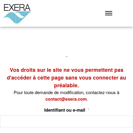
Exera
Association des EXploitants d'Equipements de mesure,
<br>de Régulation et d'Automatismes
Qui sommes-nous ?
L’Association Exera
Organisation
-
Coopération internationale
Devenir Membre de l’Exera
Vos droits sur le site ne vous permettent pas
Opérations
d'accéder à cette page sans vous connecter au
préalable.
Fonctionnement
Pour toute demande de modification, contactez-nous à
Affaires
contact@exera.com
.
Evénements publics
Calendrier
Identifiant ou e-mail
*
Commissions techniques
Publications