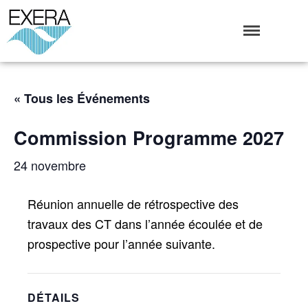
Exera
Association des EXploitants d'Equipements de mesure,
<br>de Régulation et d'Automatismes
Qui sommes-nous ?
« Tous les Événements
L’Association Exera
Commission Programme 2027
Organisation
Coopération internationale
24 novembre
Devenir Membre de l’Exera
Opérations
Réunion annuelle de rétrospective des
Fonctionnement
travaux des CT dans l’année écoulée et de
Affaires
prospective pour l’année suivante.
Evénements publics
Calendrier
Commissions techniques
DÉTAILS