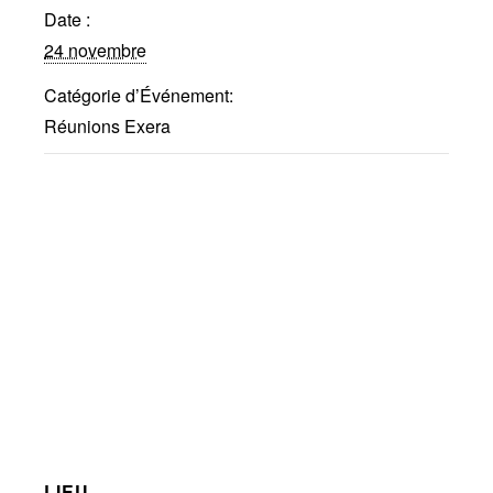
Publications
Date :
Réalisations récentes
24 novembre
Rapports en ligne (Abonnés)
Catégorie d’Événement:
Galerie
Réunions Exera
Actualité
Lettres d’information (FR)
Newsletters (EN)
LinkedIn Exera
Demande d’inscription comme
Abonné
Connexion
LIEU