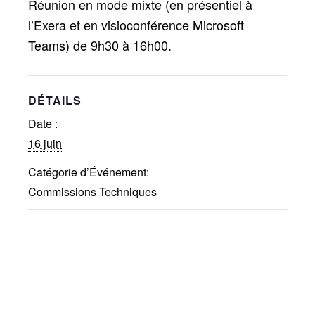
Réunion en mode mixte (en présentiel à
Publications
l’Exera et en visioconférence Microsoft
Réalisations récentes
Teams) de 9h30 à 16h00.
Rapports en ligne (Abonnés)
Galerie
Actualité
DÉTAILS
Lettres d’information (FR)
Date :
Newsletters (EN)
16 juin
LinkedIn Exera
Catégorie d’Événement:
Commissions Techniques
Demande d’inscription comme
Abonné
Connexion