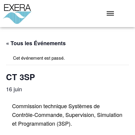
Exera
Association des EXploitants d'Equipements de mesure,
<br>de Régulation et d'Automatismes
Qui sommes-nous ?
« Tous les Événements
L’Association Exera
Cet événement est passé.
Organisation
Coopération internationale
CT 3SP
Devenir Membre de l’Exera
Opérations
16 juin
Fonctionnement
Affaires
Commission technique Systèmes de
Evénements publics
Contrôle-Commande, Supervision, Simulation
Calendrier
et Programmation (3SP).
Commissions techniques