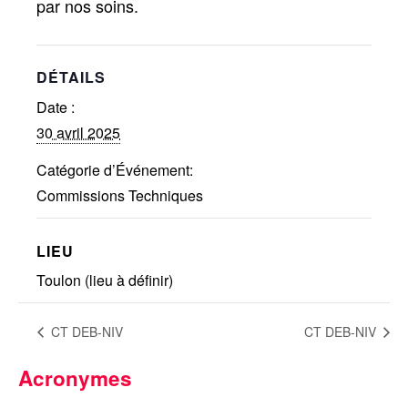
par nos soins.
Réalisations récentes
Rapports en ligne (Abonnés)
DÉTAILS
Galerie
Actualité
Date :
30 avril 2025
Lettres d’information (FR)
Newsletters (EN)
Catégorie d’Événement:
LinkedIn Exera
Commissions Techniques
Demande d’inscription comme
LIEU
Abonné
Connexion
Toulon (lieu à définir)
CT DEB-NIV
CT DEB-NIV
Acronymes