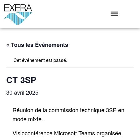
Exera
Association des EXploitants d'Equipements de mesure,
<br>de Régulation et d'Automatismes
Qui sommes-nous ?
« Tous les Événements
L’Association Exera
Organisation
Cet événement est passé.
Coopération internationale
Devenir Membre de l’Exera
CT 3SP
Opérations
30 avril 2025
Fonctionnement
Affaires
Réunion de la commission technique 3SP en
Evénements publics
mode mixte.
Calendrier
Commissions techniques
Visioconférence Microsoft Teams organisée
Publications