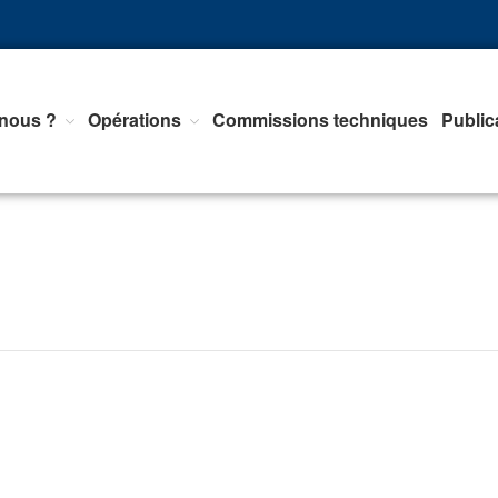
nous ?
Opérations
Commissions techniques
Public
nts d'Equipements de mesure, <br>de Régulation et d'Automatismes