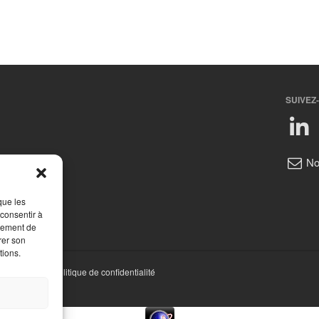
SUIVEZ
No
que les
 consentir à
rtement de
rer son
tions.
ions légales
|
Politique de confidentialité