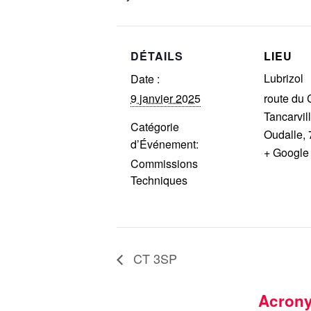
DÉTAILS
LIEU
Lubrizol
Date :
9 janvier 2025
route du 
Tancarvil
Catégorie
Oudalle
,
d’Événement:
+ Google
Commissions
Techniques
CT 3SP
Acron