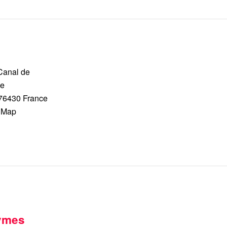
Canal de
le
76430
France
 Map
ymes