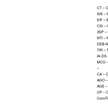
CT – C
SIS – 
EIF – E
CSI – 
3SP – 
NTI – 
DEB-NI
TIR – 
AI-DS 
MCO – 
–
CA – C
AGO – 
AGE – 
CP – 
ComiTe