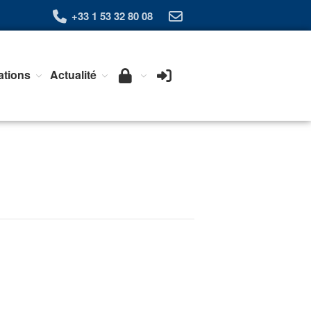
+33 1 53 32 80 08
ations
Actualité
Qui sommes-nous ?
L’Association Exera
Organisation
Coopération internationale
Devenir Membre de l’Exera
Opérations
Fonctionnement
Affaires
Evénements publics
Calendrier
Commissions techniques
Publications