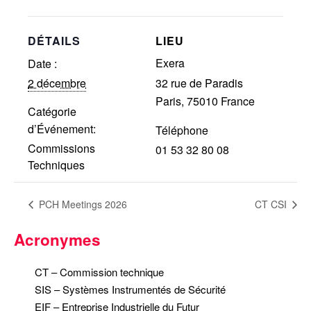
Réalisations récentes
Rapports en ligne (Abonnés)
DÉTAILS
LIEU
Galerie
Exera
Date :
Actualité
2 décembre
32 rue de Paradis
Paris
,
75010
France
Lettres d’information (FR)
Catégorie
Newsletters (EN)
d’Événement:
Téléphone
LinkedIn Exera
Commissions
01 53 32 80 08
Techniques
Demande d’inscription comme
Abonné
PCH Meetings 2026
CT CSI
Connexion
Acronymes
CT – Commission technique
SIS – Systèmes Instrumentés de Sécurité
EIF – Entreprise Industrielle du Futur