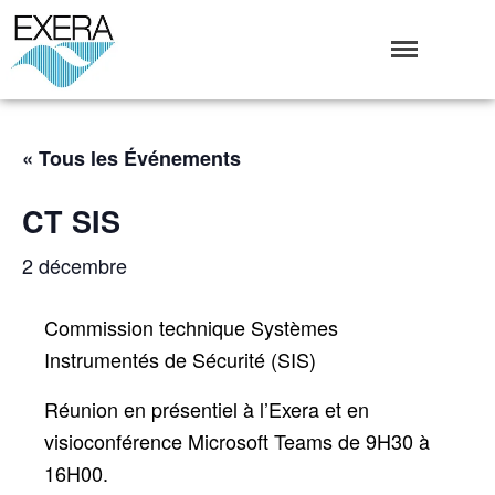
Exera
Association des EXploitants d'Equipements de mesure,
<br>de Régulation et d'Automatismes
Qui sommes-nous ?
« Tous les Événements
L’Association Exera
Organisation
CT SIS
Coopération internationale
2 décembre
Devenir Membre de l’Exera
Opérations
Commission technique Systèmes
Fonctionnement
Instrumentés de Sécurité (SIS)
Affaires
Evénements publics
Réunion en présentiel à l’Exera et en
Calendrier
visioconférence Microsoft Teams de 9H30 à
Commissions techniques
16H00.
Publications