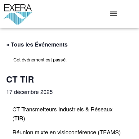
Exera
Association des EXploitants d'Equipements de mesure,
<br>de Régulation et d'Automatismes
Qui sommes-nous ?
« Tous les Événements
L’Association Exera
Organisation
Cet événement est passé.
Coopération internationale
Devenir Membre de l’Exera
CT TIR
Opérations
17 décembre 2025
Fonctionnement
Affaires
CT Transmetteurs Industriels & Réseaux
Evénements publics
(TIR)
Calendrier
Commissions techniques
Réunion mixte en visioconférence (TEAMS)
Publications