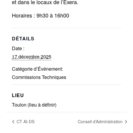
et dans le locaux de l’Exera.
Réalisations récentes
Horaires : 9h30 à 16h00
Rapports en ligne (Abonnés)
Galerie
Actualité
DÉTAILS
Lettres d’information (FR)
Date :
Newsletters (EN)
17 décembre 2025
LinkedIn Exera
Catégorie d’Événement:
Commissions Techniques
Demande d’inscription comme
Abonné
Connexion
LIEU
Toulon (lieu à définir)
CT AI-DS
Conseil d’Administration