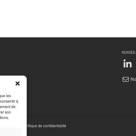
SUIVEZ
No
que les
 consentir à
rtement de
rer son
tions.
ions légales
|
Politique de confidentialité