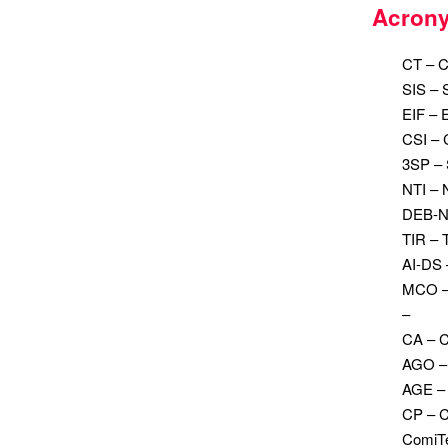
Acron
CT – C
SIS – 
EIF – E
CSI – 
3SP – 
NTI – 
DEB-NI
TIR – 
AI-DS 
MCO – 
–
CA – C
AGO – 
AGE – 
CP – 
ComiTe