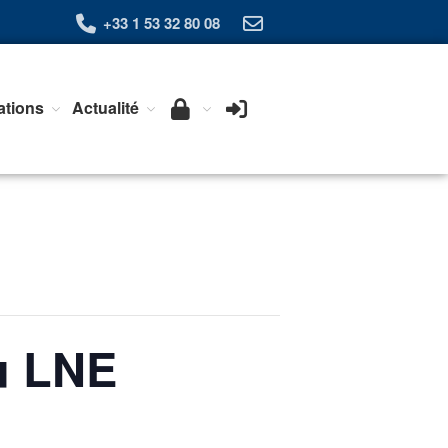
+33 1 53 32 80 08
ations
Actualité
Qui sommes-nous ?
L’Association Exera
Organisation
Coopération internationale
Devenir Membre de l’Exera
Opérations
Fonctionnement
Affaires
u LNE
Evénements publics
Calendrier
Commissions techniques
Publications