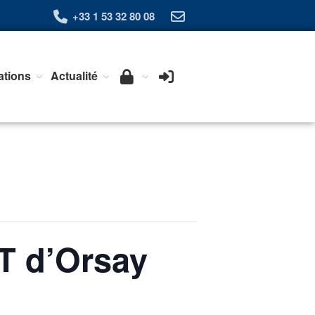
+33 1 53 32 80 08
ations
Actualité
Qui sommes-nous ?
L’Association Exera
Organisation
Coopération internationale
Devenir Membre de l’Exera
Opérations
Fonctionnement
Affaires
UT d’Orsay
Evénements publics
Calendrier
Commissions techniques