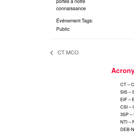
portés à notre
connaissance
Événement Tags:
Public
CT MCO
Acron
CT – C
SIS – 
EIF – E
CSI – 
3SP – 
NTI – 
DEB-NI