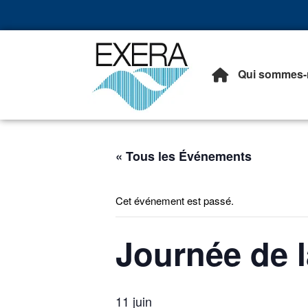
Qui sommes-
Exera
Association des EXploita
« Tous les Événements
Cet événement est passé.
Journée de l
11 juin