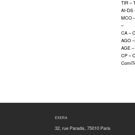
TIR – 
AI-DS 
MCO – 
–
CA – C
AGO – 
AGE – 
CP – 
ComiTe
EXERA
32, rue Paradis, 75010 Paris