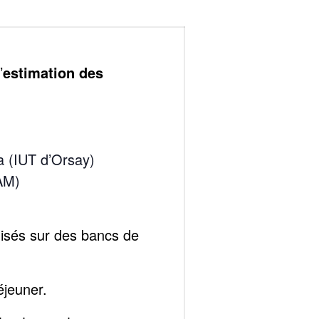
Publications
Réalisations récentes
Rapports en ligne (Abonnés)
Galerie
’
estimation des
Actualité
Lettres d’information (FR)
Newsletters (EN)
LinkedIn Exera
 (IUT d’Orsay)
Demande d’inscription comme
AM)
Abonné
Connexion
lisés sur des bancs de
éjeuner.