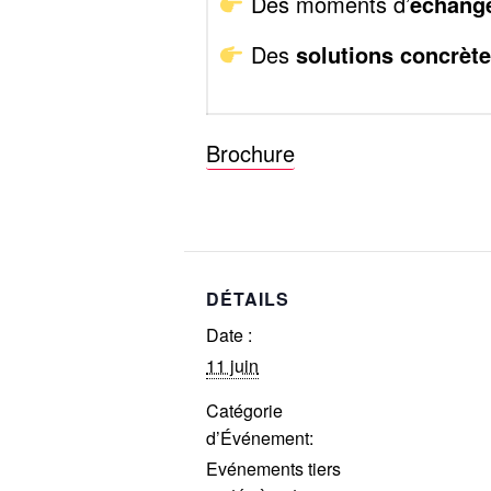
Des moments d’
échange
Des
solutions concrèt
Brochure
DÉTAILS
Date :
11 juin
Catégorie
d’Événement:
Evénements tiers