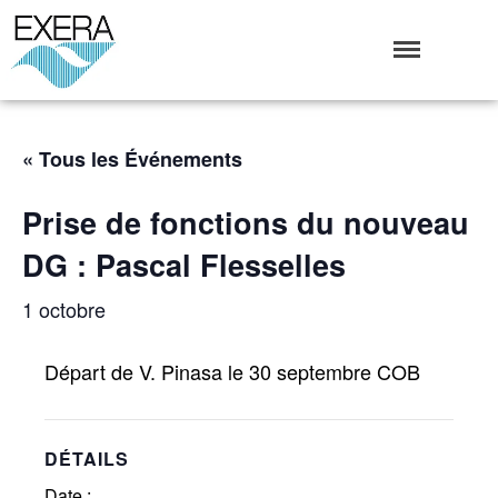
Exera
Association des EXploitants d'Equipements de mesure,
<br>de Régulation et d'Automatismes
Qui sommes-nous ?
« Tous les Événements
L’Association Exera
Organisation
Prise de fonctions du nouveau
Coopération internationale
DG : Pascal Flesselles
Devenir Membre de l’Exera
Opérations
1 octobre
Fonctionnement
Affaires
Départ de V. Pinasa le 30 septembre COB
Evénements publics
Calendrier
Commissions techniques
DÉTAILS
Publications
Date :