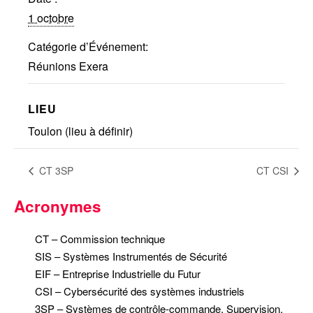
1 octobre
Réalisations récentes
Rapports en ligne (Abonnés)
Catégorie d’Événement:
Galerie
Réunions Exera
Actualité
Lettres d’information (FR)
LIEU
Newsletters (EN)
Toulon (lieu à définir)
LinkedIn Exera
CT 3SP
CT CSI
Demande d’inscription comme
Abonné
Acronymes
Connexion
CT – Commission technique
SIS – Systèmes Instrumentés de Sécurité
EIF – Entreprise Industrielle du Futur
CSI – Cybersécurité des systèmes industriels
3SP – Systèmes de contrôle-commande, Supervision,