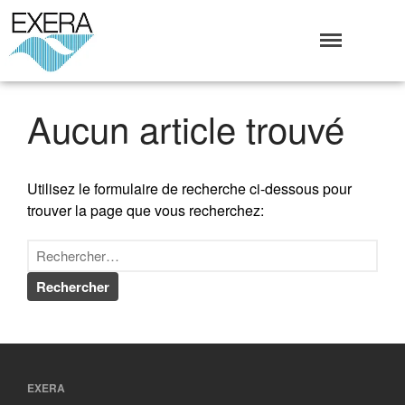
Exera
Association des EXploitants d'Equipements de mesure,
<br>de Régulation et d'Automatismes
Qui sommes-nous ?
Aucun article trouvé
L’Association Exera
Organisation
Coopération internationale
Utilisez le formulaire de recherche ci-dessous pour
Devenir Membre de l’Exera
trouver la page que vous recherchez:
Opérations
Fonctionnement
Affaires
Evénements publics
Calendrier
Commissions techniques
Publications
EXERA