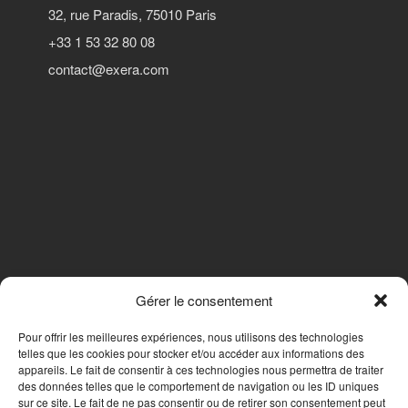
Réalisations récentes
32, rue Paradis, 75010 Paris
Rapports en ligne (Abonnés)
+33 1 53 32 80 08
Galerie
contact@exera.com
Actualité
Lettres d’information (FR)
Newsletters (EN)
LinkedIn Exera
Demande d’inscription comme
Abonné
Connexion
Gérer le consentement
SUIVEZ-NOUS
Pour offrir les meilleures expériences, nous utilisons des technologies
telles que les cookies pour stocker et/ou accéder aux informations des
appareils. Le fait de consentir à ces technologies nous permettra de traiter
des données telles que le comportement de navigation ou les ID uniques
Nous contacter
sur ce site. Le fait de ne pas consentir ou de retirer son consentement peut