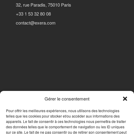
Réalisations récentes
32, rue Paradis, 75010 Paris
Rapports en ligne (Abonnés)
+33 1 53 32 80 08
Galerie
contact@exera.com
Actualité
Lettres d’information (FR)
Newsletters (EN)
LinkedIn Exera
Demande d’inscription comme
Abonné
Connexion
Gérer le consentement
SUIVEZ-NOUS
Pour offrir les meilleures expériences, nous utilisons des technologies
telles que les cookies pour stocker et/ou accéder aux informations des
appareils. Le fait de consentir à ces technologies nous permettra de traiter
des données telles que le comportement de navigation ou les ID uniques
Nous contacter
sur ce site. Le fait de ne pas consentir ou de retirer son consentement peut