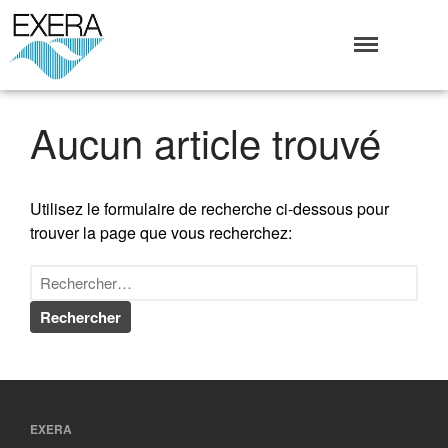
Exera
Association des EXploitants d'Equipements de mesure,
<br>de Régulation et d'Automatismes
Qui sommes-nous ?
Aucun article trouvé
L’Association Exera
Organisation
Coopération internationale
Utilisez le formulaire de recherche ci-dessous pour
Devenir Membre de l’Exera
trouver la page que vous recherchez:
Opérations
Fonctionnement
Affaires
Evénements publics
Calendrier
Commissions techniques
Publications
EXERA