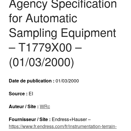
Agency Specification
Réalisations récentes
for Automatic
Rapports en ligne (Abonnés)
Galerie
Sampling Equipment
Actualité
Lettres d’information (FR)
– T1779X00 –
Newsletters (EN)
(01/03/2000)
LinkedIn Exera
Demande d’inscription comme
Abonné
Date de publication :
01/03/2000
Connexion
Source :
EI
Auteur / Site :
WRc
Fournisseur / Site :
Endress+Hauser –
https://www.fr.endress.com/fr/instrumentation-terrain-