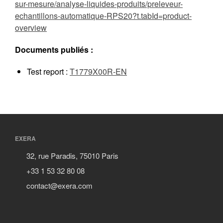
sur-mesure/analyse-liquides-produits/preleveur-
echantillons-automatique-RPS20?t.tabId=product-
overview
Documents publiés :
Test report :
T1779X00R-EN
EXERA
32, rue Paradis, 75010 Paris
+33 1 53 32 80 08
contact@exera.com