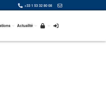
+33 1 53 32 80 08
Qui sommes-nous ?
ations
Actualité
L’Association Exera
Organisation
Coopération internationale
Devenir Membre de l’Exera
Opérations
Fonctionnement
Affaires
Evénements publics
Calendrier
Commissions techniques
Publications