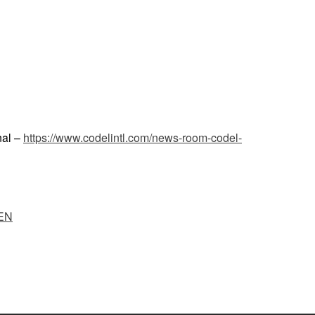
nal –
https://www.codelintl.com/news-room-codel-
EN