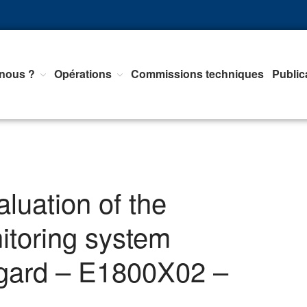
nous ?
Opérations
Commissions techniques
Public
nts d'Equipements de mesure, <br>de Régulation et d'Automatismes
luation of the
nitoring system
gard – E1800X02 –