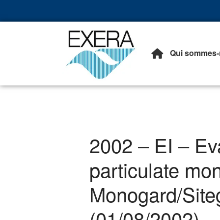
Qui sommes-
Exera
Association des EXploita
2002 – EI – Eva
particulate mo
Monogard/Site
(01/08/2002)