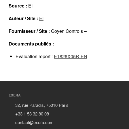
Réalisations récentes
Source :
EI
Rapports en ligne (Abonnés)
Auteur / Site :
EI
Galerie
Actualité
Fournisseur / Site :
Goyen Controls –
Lettres d’information (FR)
Documents publiés :
Newsletters (EN)
LinkedIn Exera
Evaluation report :
E1826X05R-EN
Demande d’inscription comme
Abonné
Connexion
EXERA
32, rue Paradis, 75010 Paris
+33 1 53 32 80 08
contact@exera.com