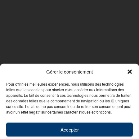
Gérer le consentement
SUIVEZ-NOUS
Pour offrir les meilleures expériences, nous utilisons des technologies
telles que les cookies pour stocker et/ou accéder aux informations des
appareils. Le fait de consentir à ces technologies nous permettra de traiter
des données telles que le comportement de navigation ou les ID uniques
Nous contacter
sur ce site. Le fait de ne pas consentir ou de retirer son consentement peut
avoir un effet négatif sur certaines caractéristiques et fonctions.
© 2026 - WebDesign PFS Concept Toulon
|
Mentions légales
|
Politique
de confidentialité
Accepter