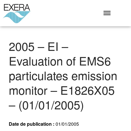
Exera
Association des EXploitants d'Equipements de mesure,
<br>de Régulation et d'Automatismes
Qui sommes-nous ?
2005 – EI –
L’Association Exera
Organisation
Evaluation of EMS6
Coopération internationale
Devenir Membre de l’Exera
particulates emission
Opérations
Fonctionnement
monitor – E1826X05
Affaires
– (01/01/2005)
Evénements publics
Calendrier
Commissions techniques
Date de publication :
01/01/2005
Publications