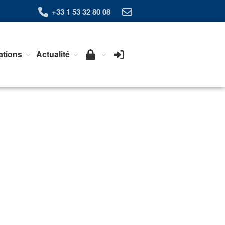
+33 1 53 32 80 08
ations
Actualité
Qui sommes-nous ?
L’Association Exera
Organisation
Coopération internationale
Devenir Membre de l’Exera
Opérations
Fonctionnement
Affaires
Evénements publics
Calendrier
Commissions techniques
Publications