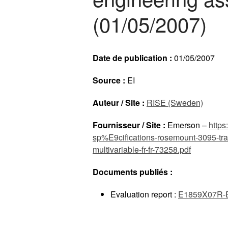
(01/05/2007)
Date de publication :
01/05/2007
Source :
EI
Auteur / Site :
RISE (Sweden)
Fournisseur / Site :
Emerson –
http
sp%E9cifications-rosemount-3095-tra
multivariable-fr-fr-73258.pdf
Documents publiés :
Evaluation report :
E1859X07R-