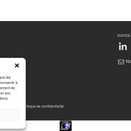
SUIVEZ
No
que les
 consentir à
rtement de
rer son
tions.
ions légales
|
Politique de confidentialité