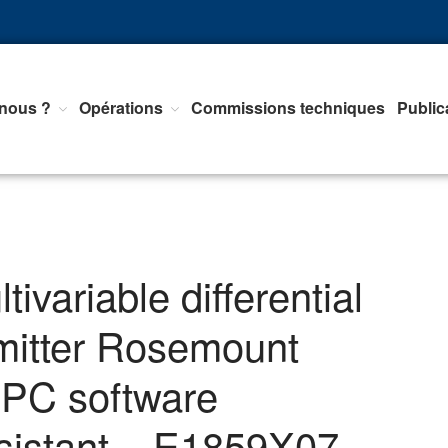
nous ?
Opérations
Commissions techniques
Public
nts d'Equipements de mesure, <br>de Régulation et d'Automatismes
ivariable differential
mitter Rosemount
 PC software
sistant – E1859X07 –