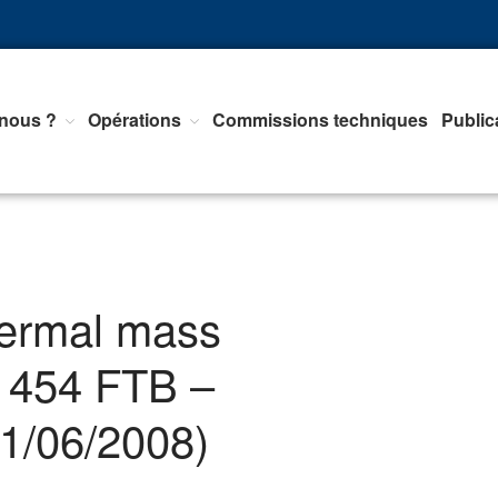
nous ?
Opérations
Commissions techniques
Public
nts d'Equipements de mesure, <br>de Régulation et d'Automatismes
hermal mass
z 454 FTB –
1/06/2008)