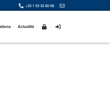
+33 1 53 32 80 08
Qui sommes-nous ?
ations
Actualité
L’Association Exera
Organisation
Coopération internationale
Devenir Membre de l’Exera
Opérations
Fonctionnement
Affaires
Evénements publics
Calendrier
Commissions techniques
Publications