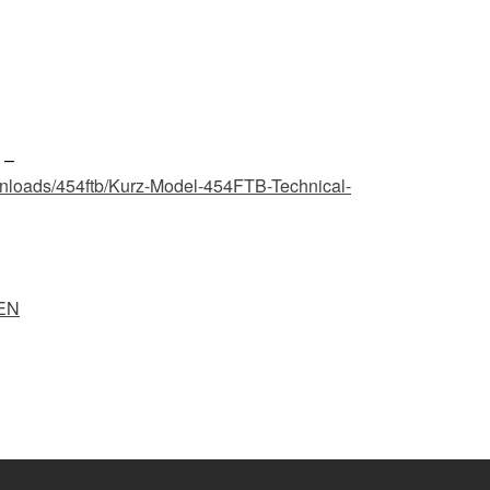
 –
wnloads/454ftb/Kurz-Model-454FTB-Technical-
EN