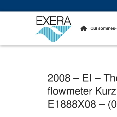
Qui sommes-
Exera
Association des EXploita
2008 – EI – T
flowmeter Kur
E1888X08 – (0