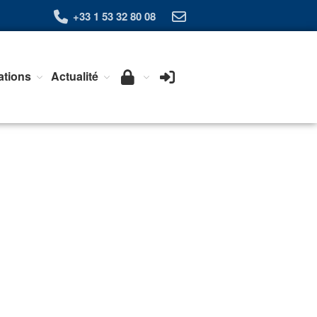
+33 1 53 32 80 08
Qui sommes-nous ?
ations
Actualité
L’Association Exera
Organisation
Coopération internationale
Devenir Membre de l’Exera
Opérations
Fonctionnement
Affaires
Evénements publics
Calendrier
Commissions techniques
Publications