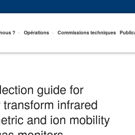
nous ?
Opérations
Commissions techniques
Public
nts d'Equipements de mesure, <br>de Régulation et d'Automatismes
ection guide for
r transform infrared
tric and ion mobility
gas monitors –