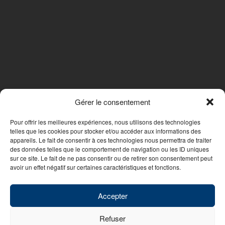
Gérer le consentement
SUIVEZ-NOUS
Pour offrir les meilleures expériences, nous utilisons des technologies
telles que les cookies pour stocker et/ou accéder aux informations des
appareils. Le fait de consentir à ces technologies nous permettra de traiter
des données telles que le comportement de navigation ou les ID uniques
Nous contacter
sur ce site. Le fait de ne pas consentir ou de retirer son consentement peut
avoir un effet négatif sur certaines caractéristiques et fonctions.
© 2026 - WebDesign PFS Concept Toulon
|
Mentions légales
|
Politique
de confidentialité
Accepter
Refuser