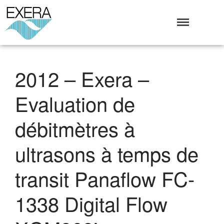
Exera
Association des EXploitants d'Equipements de mesure,
<br>de Régulation et d'Automatismes
Qui sommes-nous ?
2012 – Exera –
L’Association Exera
Organisation
Evaluation de
Coopération internationale
Devenir Membre de l’Exera
débitmètres à
Opérations
ultrasons à temps de
Fonctionnement
Affaires
transit Panaflow FC-
Evénements publics
Calendrier
1338 Digital Flow
Commissions techniques
Publications