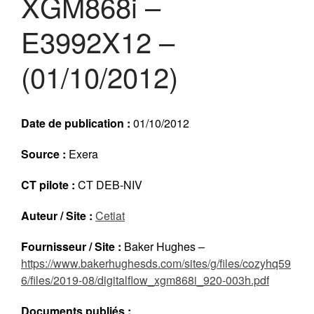
XGM868i –
Réalisations récentes
E3992X12 –
Rapports en ligne (Abonnés)
Galerie
(01/10/2012)
Actualité
Lettres d’information (FR)
Newsletters (EN)
Date de publication :
01/10/2012
LinkedIn Exera
Source :
Exera
Demande d’inscription comme
CT pilote :
CT DEB-NIV
Abonné
Connexion
Auteur / Site :
Cetiat
Fournisseur / Site :
Baker Hughes –
https://www.bakerhughesds.com/sites/g/files/cozyhq59
6/files/2019-08/digitalflow_xgm868i_920-003h.pdf
Documents publiés :