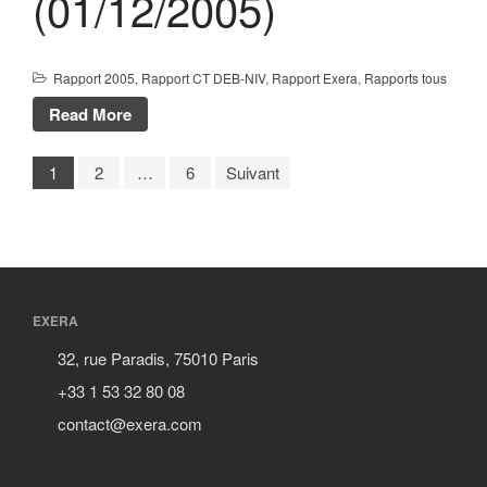
(01/12/2005)
Rapport 2005
,
Rapport CT DEB-NIV
,
Rapport Exera
,
Rapports tous
Read More
1
2
…
6
Suivant
EXERA
32, rue Paradis, 75010 Paris
+33 1 53 32 80 08
contact@exera.com