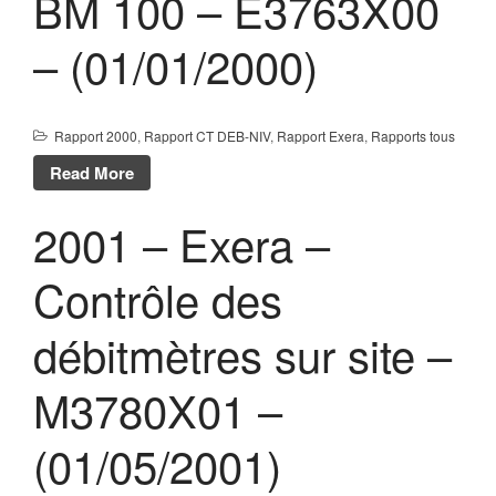
BM 100 – E3763X00
Evénements publics
Calendrier
– (01/01/2000)
Commissions techniques
Publications
Réalisations récentes
Rapport 2000
,
Rapport CT DEB-NIV
,
Rapport Exera
,
Rapports tous
Rapports en ligne (Abonnés)
Read More
Galerie
2001 – Exera –
Actualité
Lettres d’information (FR)
Contrôle des
Newsletters (EN)
LinkedIn Exera
débitmètres sur site –
M3780X01 –
Demande d’inscription comme
Abonné
Connexion
(01/05/2001)