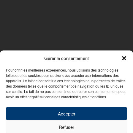
Gérer le consentement
SUIVEZ-NOUS
Pour offrir les meilleures expériences, nous utilisons des technologies
telles que les cookies pour stocker et/ou accéder aux informations des
appareils. Le fait de consentir à ces technologies nous permettra de traiter
des données telles que le comportement de navigation ou les ID uniques
Nous contacter
sur ce site. Le fait de ne pas consentir ou de retirer son consentement peut
avoir un effet négatif sur certaines caractéristiques et fonctions.
© 2026 - WebDesign PFS Concept Toulon
|
Mentions légales
|
Politique
de confidentialité
Accepter
Refuser