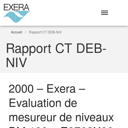
Exera
Association des EXploitants d'Equipements de mesure,
<br>de Régulation et d'Automatismes
Accueil
/
Rapport CT DEB-NIV
Rapport CT DEB-
NIV
Qui sommes-nous ?
L’Association Exera
Organisation
2000 – Exera –
Coopération internationale
Devenir Membre de l’Exera
Evaluation de
Opérations
mesureur de niveaux
Fonctionnement
Affaires