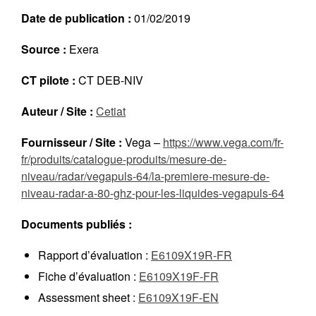
Réalisations récentes
Date de publication :
01/02/2019
Rapports en ligne (Abonnés)
Source :
Exera
Galerie
Actualité
CT pilote :
CT DEB-NIV
Lettres d’information (FR)
Auteur / Site :
Cetiat
Newsletters (EN)
LinkedIn Exera
Fournisseur / Site :
Vega –
https://www.vega.com/fr-
fr/produits/catalogue-produits/mesure-de-
niveau/radar/vegapuls-64/la-premiere-mesure-de-
Demande d’inscription comme
Abonné
niveau-radar-a-80-ghz-pour-les-liquides-vegapuls-64
Connexion
Documents publiés :
Rapport d’évaluation :
E6109X19R-FR
Fiche d’évaluation :
E6109X19F-FR
Assessment sheet :
E6109X19F-EN