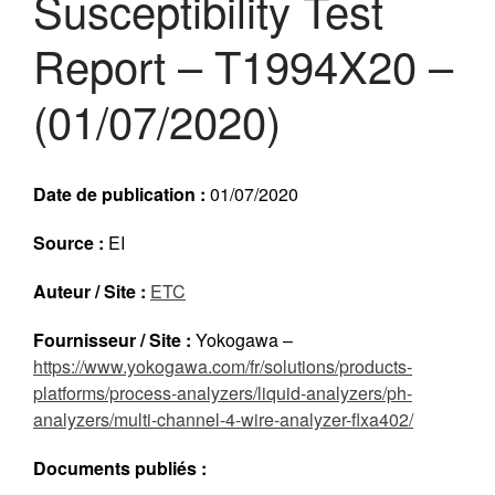
Susceptibility Test
Réalisations récentes
Report – T1994X20 –
Rapports en ligne (Abonnés)
Galerie
(01/07/2020)
Actualité
Lettres d’information (FR)
Newsletters (EN)
Date de publication :
01/07/2020
LinkedIn Exera
Source :
EI
Demande d’inscription comme
Auteur / Site :
ETC
Abonné
Connexion
Fournisseur / Site :
Yokogawa –
https://www.yokogawa.com/fr/solutions/products-
platforms/process-analyzers/liquid-analyzers/ph-
analyzers/multi-channel-4-wire-analyzer-flxa402/
Documents publiés :