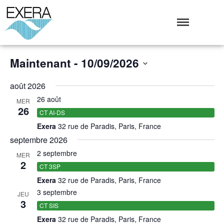
Exera
Association des EXploitants d'Equipements de mesure,
<br>de Régulation et d'Automatismes
Maintenant
 - 
10/09/2026
Qui sommes-nous ?
N
Sélectionnez
L’Association Exera
p
août 2026
une
Organisation
date.
26 août
co
MER
Coopération internationale
26
CT AI-DS
Devenir Membre de l’Exera
Exera
32 rue de Paradis, Paris, France
Opérations
septembre 2026
Fonctionnement
2 septembre
MER
2
Affaires
CT 3SP
Evénements publics
Exera
32 rue de Paradis, Paris, France
Calendrier
3 septembre
JEU
3
Commissions techniques
CT SIS
Exera
32 rue de Paradis, Paris, France
Publications