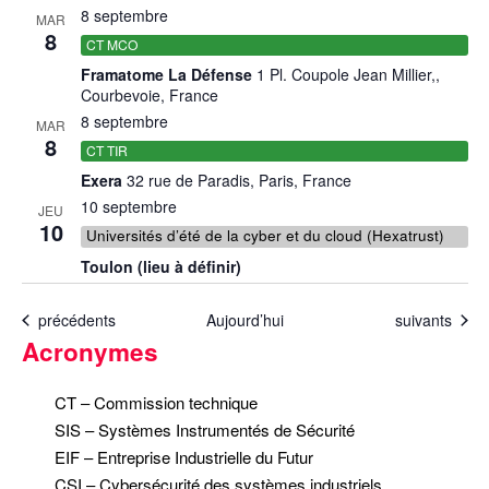
8 septembre
MAR
Réalisations récentes
8
CT MCO
Rapports en ligne (Abonnés)
Framatome La Défense
1 Pl. Coupole Jean Millier,,
Galerie
Courbevoie, France
Actualité
8 septembre
MAR
8
CT TIR
Lettres d’information (FR)
Exera
32 rue de Paradis, Paris, France
Newsletters (EN)
10 septembre
JEU
LinkedIn Exera
10
Universités d’été de la cyber et du cloud (Hexatrust)
Toulon (lieu à définir)
Demande d’inscription comme
Abonné
Événements
Événements
précédents
Aujourd’hui
suivants
Connexion
Acronymes
CT – Commission technique
SIS – Systèmes Instrumentés de Sécurité
EIF – Entreprise Industrielle du Futur
CSI – Cybersécurité des systèmes industriels